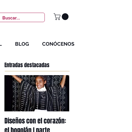
L
BLOG
CONÓCENOS
Entradas destacadas
Diseños con el corazón:
Mi herencia africana: el
el bogolán I parte
mbotou