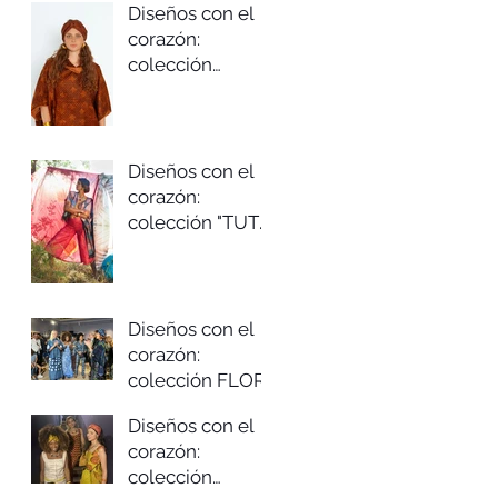
Diseños con el
corazón:
colección
"ÁFRICA-
TWEED"
Otoño/invierno
2024/25
Diseños con el
corazón:
colección "TUTTI
FRUTTI"
Primavera/vera
no 2024
Diseños con el
corazón:
colección FLOR
DE AÑIL Otoño-
Diseños con el
invierno 2023-24
corazón:
colección