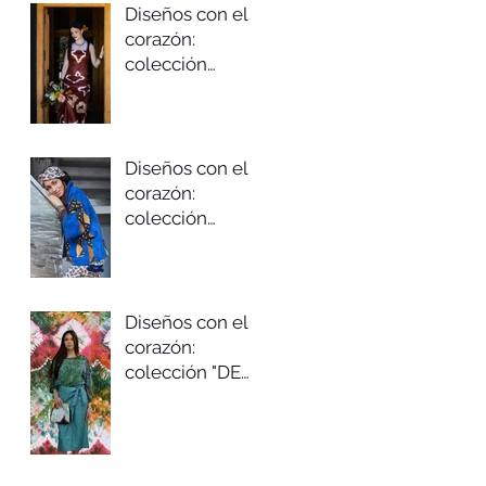
Diseños con el
corazón:
colección
"FLORES CON
CHOCOLATE"
Primavera/vera
no 2026
Diseños con el
corazón:
colección
"ESTRELLA
POLAR"
Otoño/invierno
2025/26
Diseños con el
corazón:
colección "DE
CORAZÓN"
Primavera/vera
no 2025