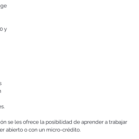
ige 
0 y 
 
s 
n 
s.
n se les ofrece la posibilidad de aprender a trabajar 
er abierto o con un micro-crédito.