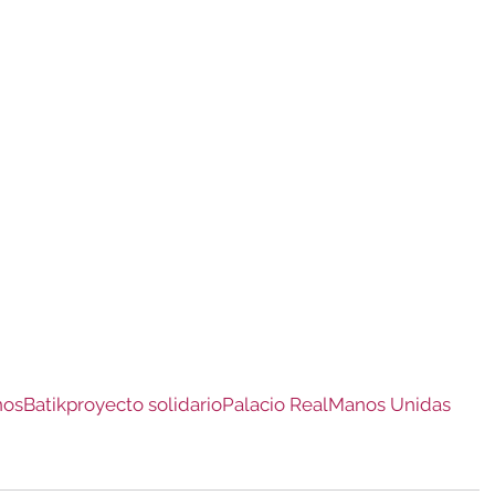
nos
Batik
proyecto solidario
Palacio Real
Manos Unidas