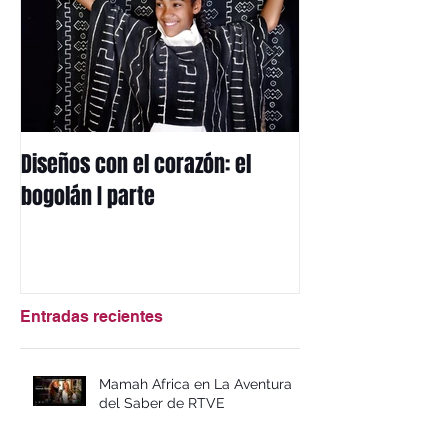
Diseños con el corazón: el
Mi herencia afri
bogolán I parte
mbotou
Entradas recientes
Mamah Africa en La Aventura
del Saber de RTVE