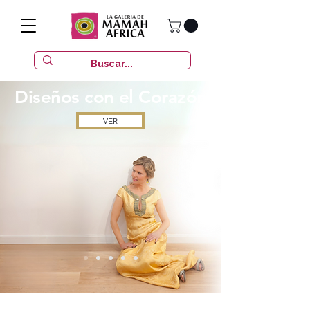
Diseños con
el Corazón
VER