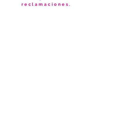
reclamaciones.
Estamos deseando conocerte y
que nos conozcas. Por favor, no
dudes en consultarnos.
Estaremos encantados de ayudarte
en cualquier cosa que necesites.