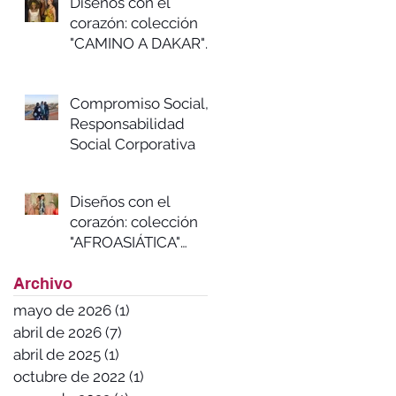
Diseños con el
corazón: colección
"CAMINO A DAKAR"
Primavera/verano
2023
Compromiso Social,
Responsabilidad
Social Corporativa
Diseños con el
corazón: colección
"AFROASIÁTICA"
Otoño/invierno
Archivo
2022/23
mayo de 2026
(1)
1 entrada
abril de 2026
(7)
7 entradas
abril de 2025
(1)
1 entrada
octubre de 2022
(1)
1 entrada