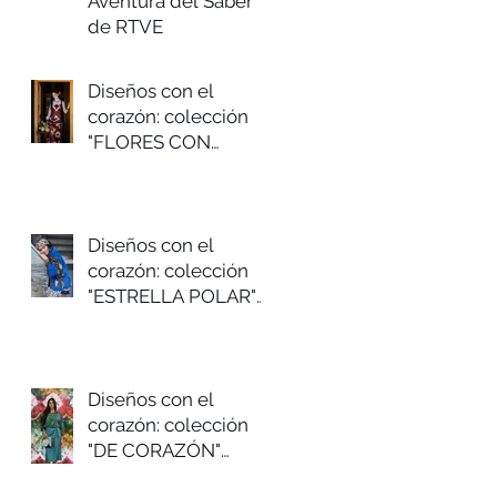
Aventura del Saber
de RTVE
Diseños con el
corazón: colección
"FLORES CON
CHOCOLATE"
Primavera/verano
2026
Diseños con el
corazón: colección
"ESTRELLA POLAR"
Otoño/invierno
2025/26
Diseños con el
corazón: colección
"DE CORAZÓN"
Primavera/verano