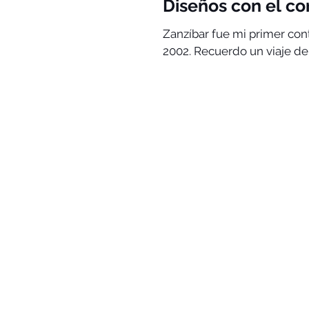
Diseños con el co
Zanzíbar fue mi primer contacto con el tejido KANGA , en mi l
2002. Recuerdo un viaje de