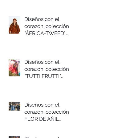
2025
Diseños con el
corazón: colección
"ÁFRICA-TWEED"
Otoño/invierno
2024/25
Diseños con el
corazón: colección
"TUTTI FRUTTI"
Primavera/verano
2024
Diseños con el
corazón: colección
FLOR DE AÑIL
Otoño-invierno 2023-
24