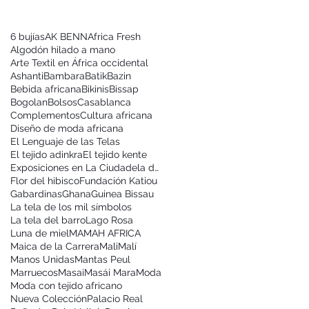
6 bujías
AK BENN
Africa Fresh
Algodón hilado a mano
Arte Textil en África occidental
Ashanti
Bambara
Batik
Bazin
Bebida africana
Bikinis
Bissap
Bogolan
Bolsos
Casablanca
Complementos
Cultura africana
Diseño de moda africana
El Lenguaje de las Telas
El tejido adinkra
El tejido kente
Exposiciones en La Ciudadela de Pamplona
Flor del hibisco
Fundación Katiou
Gabardinas
Ghana
Guinea Bissau
La tela de los mil símbolos
La tela del barro
Lago Rosa
Luna de miel
MAMAH AFRICA
Maica de la Carrera
Mali
Malí
Manos Unidas
Mantas Peul
Marruecos
Masai
Masái Mara
Moda
Moda con tejido africano
Nueva Colección
Palacio Real