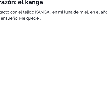
razón: el kanga
una de miel, en el año
 ensueño. Me quedé...