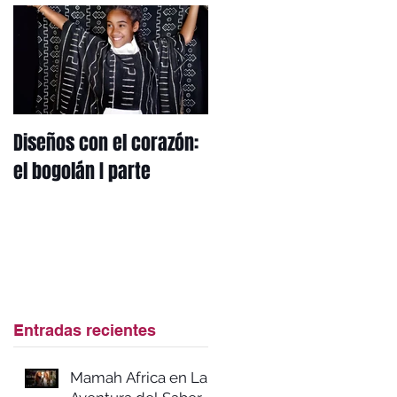
Diseños con el corazón:
Mi herencia africana: el
el bogolán I parte
mbotou
Entradas recientes
Mamah Africa en La