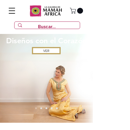
Diseños con
el Corazón
VER