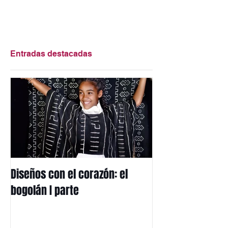
Entradas destacadas
Diseños con el corazón: el
Mi herencia afri
bogolán I parte
mbotou