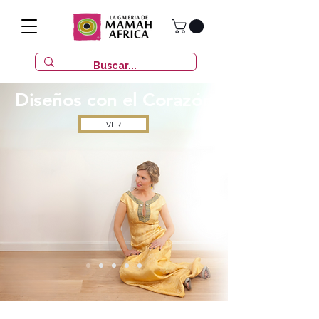
Diseños con
el Corazón
VER