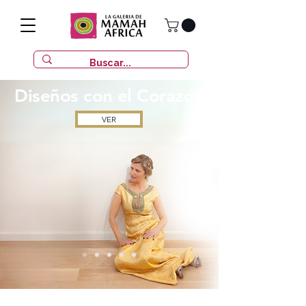
Diseños con
el Corazón
VER