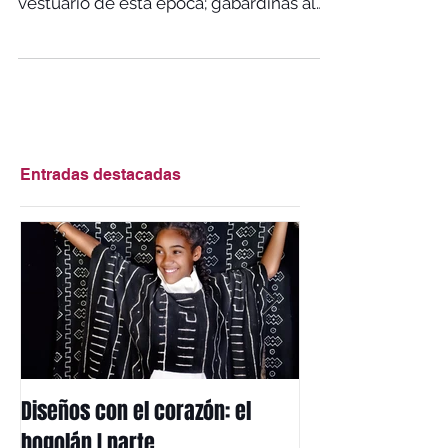
, con su historia de amor y con el
vestuario de esta época; gabardinas al
puro estilo Humphrey...
Entradas destacadas
Diseños con el corazón: el
Mi herencia afri