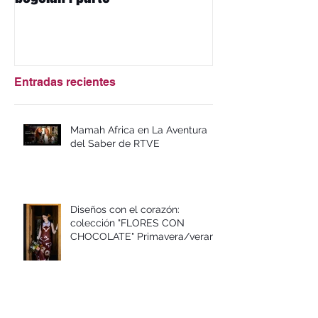
bogolán I parte
mbotou
Entradas recientes
Mamah Africa en La Aventura
del Saber de RTVE
Diseños con el corazón:
colección "FLORES CON
CHOCOLATE" Primavera/verano
2026