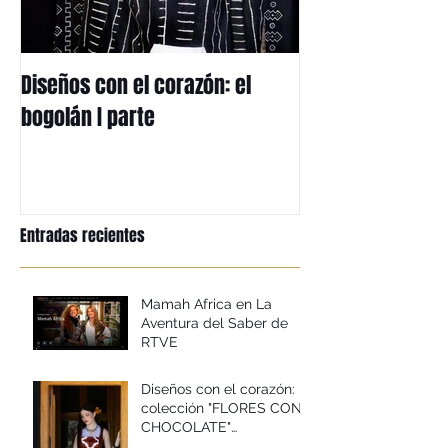
Diseños con el corazón: el
Mi herencia afri
bogolán I parte
mbotou
Entradas recientes
Mamah Africa en La
Aventura del Saber de
RTVE
Diseños con el corazón:
colección "FLORES CON
CHOCOLATE"
Primavera/verano 2026