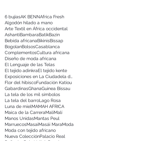
6 bujías
AK BENN
Africa Fresh
Algodón hilado a mano
Arte Textil en África occidental
Ashanti
Bambara
Batik
Bazin
Bebida africana
Bikinis
Bissap
Bogolan
Bolsos
Casablanca
Complementos
Cultura africana
Diseño de moda africana
El Lenguaje de las Telas
El tejido adinkra
El tejido kente
Exposiciones en La Ciudadela de Pamplona
Flor del hibisco
Fundación Katiou
Gabardinas
Ghana
Guinea Bissau
La tela de los mil símbolos
La tela del barro
Lago Rosa
Luna de miel
MAMAH AFRICA
Maica de la Carrera
Mali
Malí
Manos Unidas
Mantas Peul
Marruecos
Masai
Masái Mara
Moda
Moda con tejido africano
Nueva Colección
Palacio Real