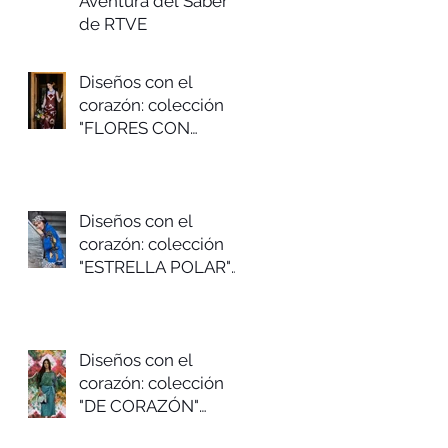
Aventura del Saber
de RTVE
Diseños con el
corazón: colección
"FLORES CON
CHOCOLATE"
Primavera/verano
2026
Diseños con el
corazón: colección
"ESTRELLA POLAR"
Otoño/invierno
2025/26
Diseños con el
corazón: colección
"DE CORAZÓN"
Primavera/verano