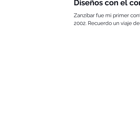
Diseños con el co
Zanzíbar fue mi primer contacto con el tejido KANGA , en mi l
2002. Recuerdo un viaje de