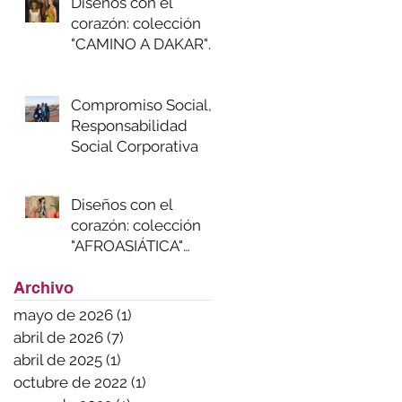
Diseños con el
corazón: colección
"CAMINO A DAKAR"
Primavera/verano
2023
Compromiso Social,
Responsabilidad
Social Corporativa
Diseños con el
corazón: colección
"AFROASIÁTICA"
Otoño/invierno
Archivo
2022/23
mayo de 2026
(1)
1 entrada
abril de 2026
(7)
7 entradas
abril de 2025
(1)
1 entrada
octubre de 2022
(1)
1 entrada