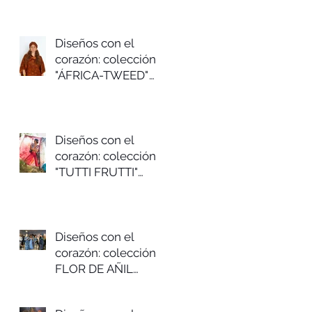
2025
Diseños con el
corazón: colección
"ÁFRICA-TWEED"
Otoño/invierno
2024/25
Diseños con el
corazón: colección
"TUTTI FRUTTI"
Primavera/verano
2024
Diseños con el
corazón: colección
FLOR DE AÑIL
Otoño-invierno 2023-
24