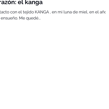
razón: el kanga
una de miel, en el año
 ensueño. Me quedé...