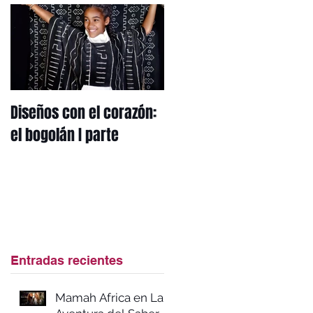
Diseños con el corazón:
Mi herencia africana: el
el bogolán I parte
mbotou
Entradas recientes
Mamah Africa en La