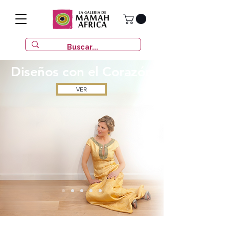
Diseños con
el Corazón
VER