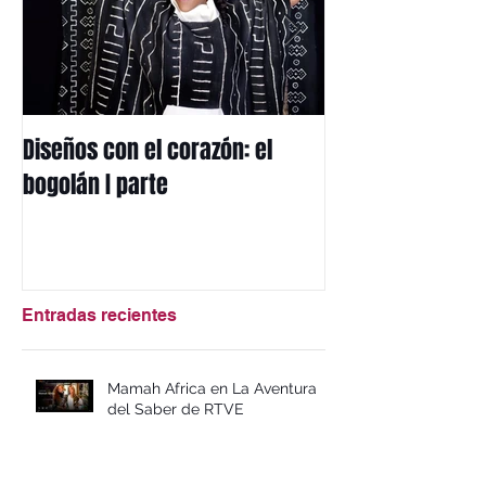
Diseños con el corazón: el
Mi herencia afri
bogolán I parte
mbotou
Entradas recientes
Mamah Africa en La Aventura
del Saber de RTVE