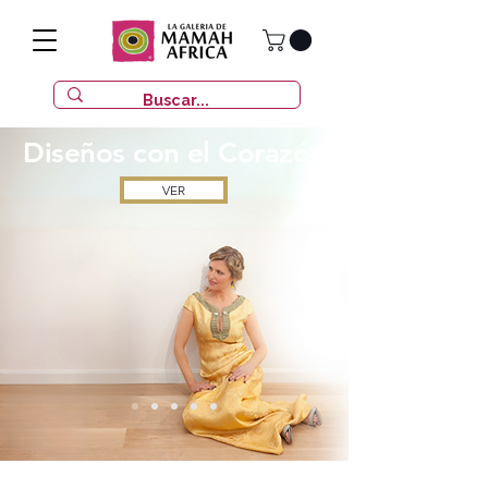
Diseños con
el Corazón
VER