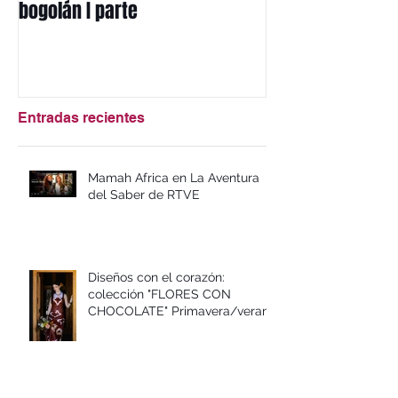
Diseños con el corazón: el
Mi herencia afri
bogolán I parte
mbotou
Entradas recientes
Mamah Africa en La Aventura
del Saber de RTVE
Diseños con el corazón:
colección "FLORES CON
CHOCOLATE" Primavera/verano
2026