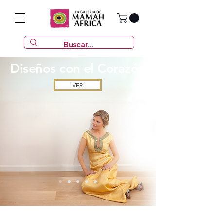
Diseños con
el Corazón
VER