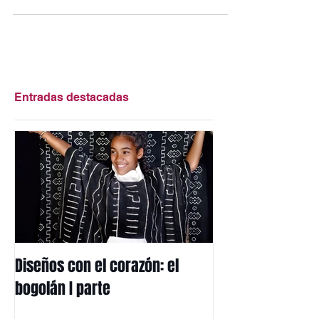
también es originario de otros
continentes. Los cauris...
Entradas destacadas
Diseños con el corazón: el
Mi herencia afri
bogolán I parte
mbotou