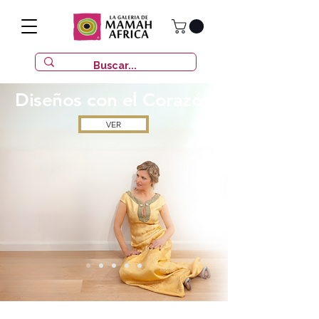
Diseños con
el Corazón
VER