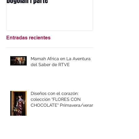
Diseños con el corazón: el
Mi herencia afri
bogolán I parte
mbotou
Entradas recientes
Mamah Africa en La Aventura
del Saber de RTVE
Diseños con el corazón:
colección "FLORES CON
CHOCOLATE" Primavera/verano
2026