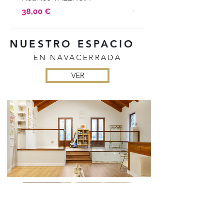
Precio
Precio
38,00 €
15,00 €
NUESTRO ESPACIO
EN NAVACERRADA
VER