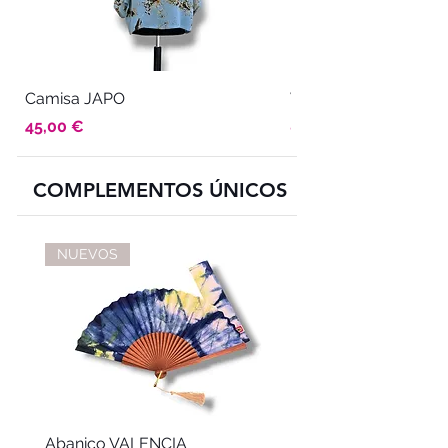
Camisa JAPO
Vestido GILDA PICO
Precio
Precio
45,00 €
89,00 €
COMPLEMENTOS ÚNICOS
NUEVOS
Abanico VALENCIA
Pulsera de MADERA