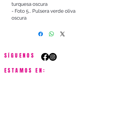
turquesa oscura
- Foto 5... Pulsera verde oliva
oscura
SíGUENOS
ESTAMOS EN:
Avenida de Madrid, 6. 28491
Navacerrada
ENTÉRATE DE TODO:
¡Únete a la Comunidad
Mamah África!