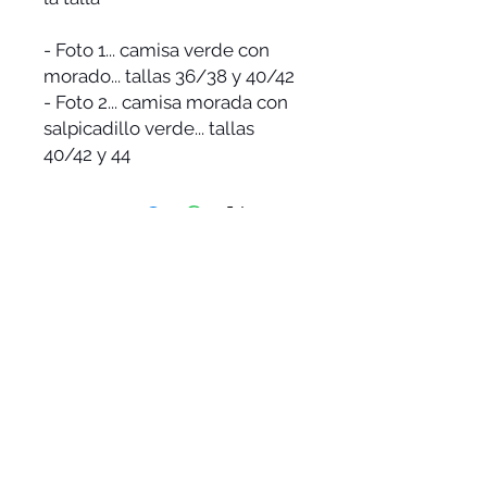
- Foto 1... camisa verde con
morado... tallas 36/38 y 40/42
- Foto 2... camisa morada con
salpicadillo verde... tallas
40/42 y 44
SíGUENOS
ESTAMOS EN:
Avenida de Madrid, 6. 28491
Navacerrada
ENTÉRATE DE TODO: