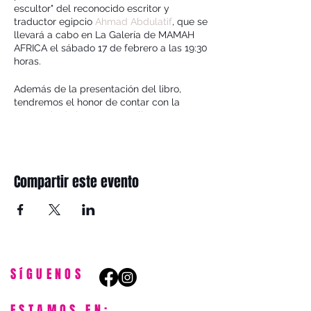
escultor" del reconocido escritor y
traductor egipcio
Ahmad Abdulatif
, que se
llevará a cabo en La Galería de MAMAH
AFRICA el sábado 17 de febrero a las 19:30
horas.
Además de la presentación del libro,
tendremos el honor de contar con la
presencia de la experta en literaturas
africanas, Sonia Fernández Quincoces,
creadora del blog
LITERÁFRICAS
, quien
dirigirá un conversatorio con el autor. Será
una oportunidad única para profundizar en
Compartir este evento
la obra de Abdulatif y explorar temas
relacionados con la literatura africana.
Para aquellos interesados en adquirir una
copia de
"El libro del escultor"
estará
disponible para su compra en La Galería
de MAMAH AFRICA a partir de este fin de
SíGUENOS
semana.
No te pierdas esta velada llena de cultura,
ESTAMOS EN: