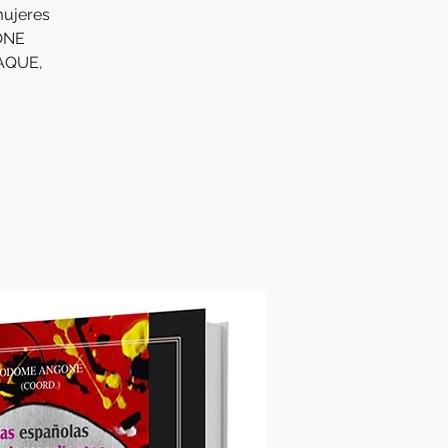
mujeres
GONE
BAQUE,