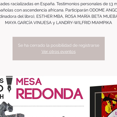
dades racializadas en España. Testimonios personales de 13 
añolas con ascendencia africana. Participarán ODOME AN
dinadora del libro), ESTHER MBA, ROSA MARÍA BETA MUE
Se ha cerrado la posibilidad de registrarse
Ver otros eventos