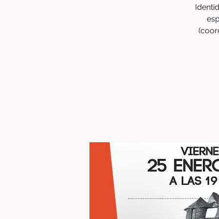
Identi
esp
(coor