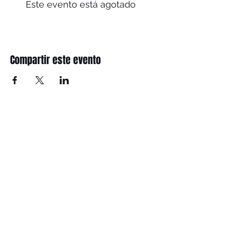
Este evento está agotado
Compartir este evento
SíGUENOS
ESTAMOS EN:
Avenida de Madrid, 6. 28491
Navacerrada
ENTÉRATE DE TODO: